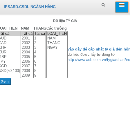
IPSARD-CSDL NGÀNH HÀNG
Dữ liệu TỶ GIÁ
OAI_TIEN
NAM
THANG
Các trường
vào đây để cập nhật tỷ giá đến hô
dữ liệu được lấy tự động từ
http://www.acb.com.vn/tygia/chart/in